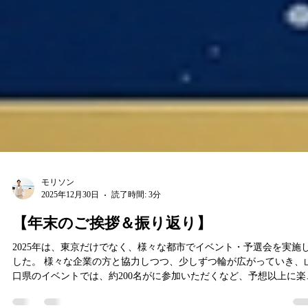
モリソン
2025年12月30日
読了時間: 3分