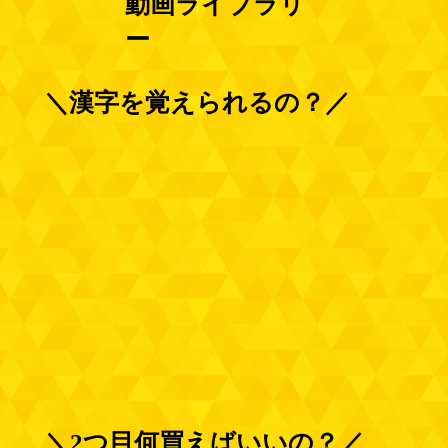
​動画ライブラリ
ー​
＼​漢字を覚えられるの？／​​
＼2つ目何買えばいいの？／​​