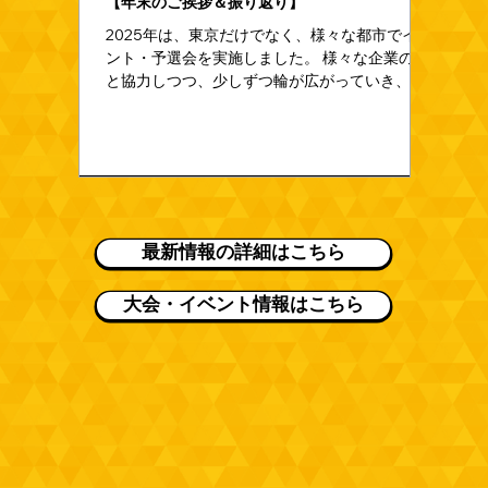
【年末のご挨拶＆振り返り】
新要素
ルー発
2025年は、東京だけでなく、様々な都市でイベ
税関で
ント・予選会を実施しました。 様々な企業の方
た、カ
と協力しつつ、少しずつ輪が広がっていき、山
売を発
口県のイベントでは、約200名がに参加いただ
くなど、予想以上に楽しんでいただいている方
が増えております。 来年の年始には、ある発表
をさせていただきます。 カンジモンスターズを
お楽しみの皆様には、少なからず喜んでいただ
ける発表になるかと思います。 お楽しみにお待
ちください。
最新情報の詳細はこちら
大会・イベント情報はこちら