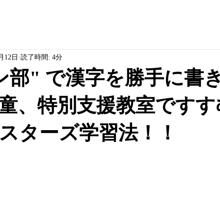
0月12日
読了時間: 4分
ン部" で漢字を勝手に書
童、特別支援教室ですす
スターズ学習法！！