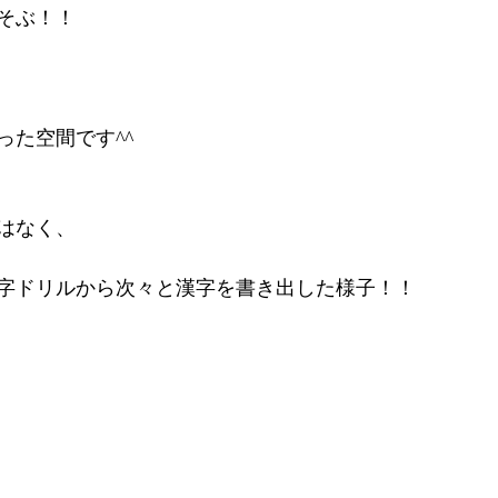
そぶ！！
った空間です^^
はなく、
字ドリルから次々と漢字を書き出した様子！！