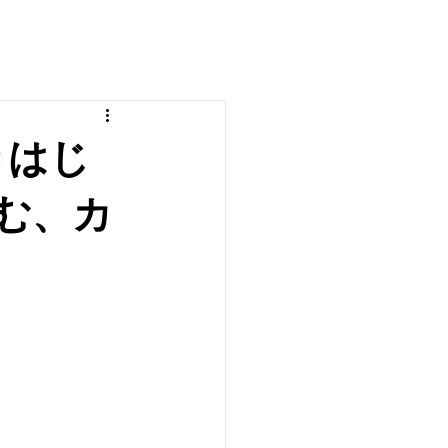
きはじ
む、カ