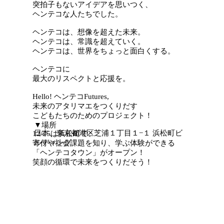
突拍子もないアイデアを思いつく、
ヘンテコな人たちでした。
ヘンテコは、想像を超えた未来。
ヘンテコは、常識を超えていく。
ヘンテコは、世界をちょっと面白くする。
ヘンテコに
最大のリスペクトと応援を。
Hello! ヘンテコFutures,
未来のアタリマエをつくりだす
こどもたちのためのプロジェクト！
​▼場所
日本、東京都港区芝浦１丁目１−１ 浜松町ビ
12/25は浜松町で、
ルディング
寄付や社会課題を知り、学ぶ体験ができる
「ヘンテコタウン」がオープン！
笑顔の循環で未来をつくりだそう！