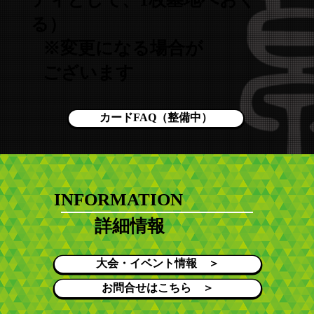
ティとして、1枚墓地へおく
る）
​※変更になる場合が
ございます
カードFAQ（整備中）
INFORMATION
​詳細情報
大会・イベント情報 ＞
お問合せはこちら ＞