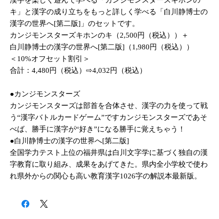
漢字を楽しく遊んで学べる「カンジモンスターズキホンの
キ」と漢字の成り立ちをもっと詳しく学べる「白川静博士の
漢字の世界へ[第二版]」のセットです。
カンジモンスターズキホンのキ（2,500円（税込））＋
白川静博士の漢字の世界へ[第二版]（1,980円（税込））
＜10%オフセット割引＞
合計：4,480円（税込）⇨4,032円（税込）
●カンジモンスターズ
​カンジモンスターズは部首を合体させ、漢字の力を使って戦
う“漢字バトルカードゲーム”ですカンジモンスターズであそ
べば、勝手に漢字が“好き”になる勝手に覚えちゃう！
●白川静博士の漢字の世界へ[第二版]
全国学力テスト上位の福井県は白川文字学に基づく独自の漢
字教育に取り組み、成果をあげてきた。県内全小学校で使わ
れ県外からの関心も高い教育漢字1026字の解説本最新版。