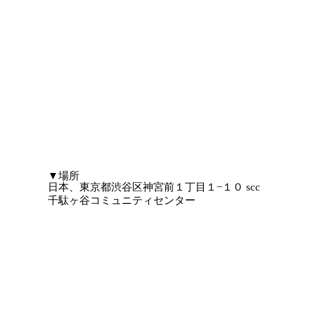
​▼場所
日本、東京都渋谷区神宮前１丁目１−１０ scc
千駄ヶ谷コミュニティセンター