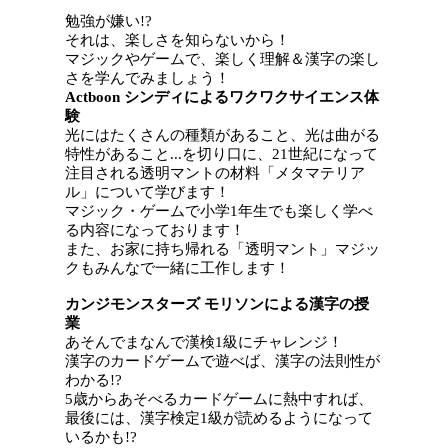
勉強が嫌い!?
それは、楽しさを知らないから！
マジックやゲームで、楽しく理解＆漢字の楽し
さを学んでみましょう！
Actboon シンディによるワクワクサイエンス体
験
光にはたくさんの種類があること、光は曲がる
特性があること...を切り口に、21世紀になって
注目される透明マントの材料「メタマテリア
ル」について学びます！
マジック・ゲームで小学1年生でも楽しく学べ
る内容になっております！
また、お家に持ち帰れる「透明マント」マジッ
クもみんなで一緒に工作します！
カンジモンスターズ モリソンによる漢字の授
業
あそんでまなんで漢検1級にチャレンジ！
漢字のカードゲームで遊べば、漢字の法則性が
わかる!?
5歳からあそべるカードゲームに熱中すれば、
最後には、漢字検定1級が読めるようになって
いるかも!?