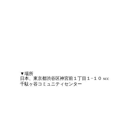
​▼場所
日本、東京都渋谷区神宮前１丁目１−１０ scc
千駄ヶ谷コミュニティセンター