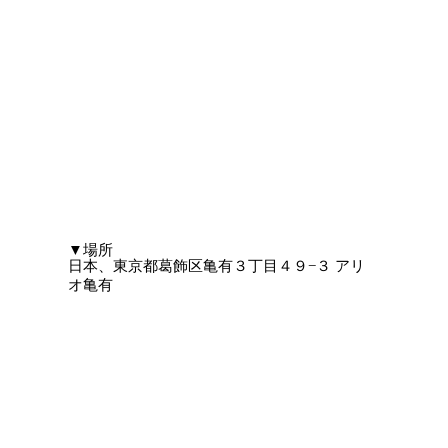
​▼場所
日本、東京都葛飾区亀有３丁目４９−３ アリ
オ亀有