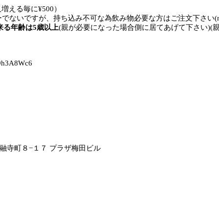
人増える毎に¥500）
でないですが、持ち込み不可な為飲み物必要な方はご注文下さい(m--
来る年齢は5歳以上
(親が必要になった場合側に居てあげて下さい)(
jb9h3A8Wc6
融寺町８−１７ プラザ梅田ビル